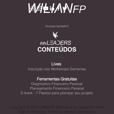
Acesse também!
CONTEÚDOS
Lives
Inscrição nos Workshops Semanais
Ferramentas Gratuitas
Diagnóstico Financeiro Pessoal
Planejamento Financeiro Pessoal
E-book - 7 Passos para planejar seu projeto
Copyright © 2015 | WilianFP [Branding do Consultor Wilian
Fabricio Pereira]. Todos os direitos reservados.