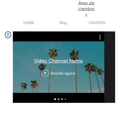
​Área de
Login
Membro
s
HOME
Blog
CONTATO
Video Channel Name
Assista agora