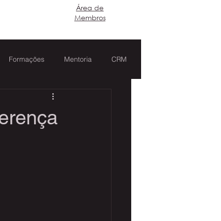
​Área de
Login
Membros
Formações
Mentoria
CRM
ferença