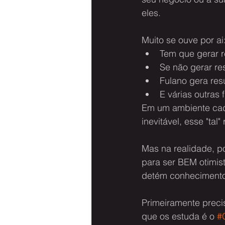
eles.
Muito se ouve por ai
Tem que gerar r
Se não gerar res
Fulano gera res
E várias outras 
Em um ambiente cada
inevitável, esse "ta
Mas na realidade, p
para ser BEM otimis
detém conhecimento 
Primeiramente precis
que os estuda é o 
#