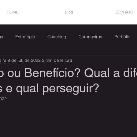
HOME
Blog
CONTATO
os
Estratégia
Coaching
Coronavirus
Portfólio
eira
9 de jul. de 2022
2 min de leitura
omer Success
 ou Benefício? Qual a di
 e qual perseguir?
2022