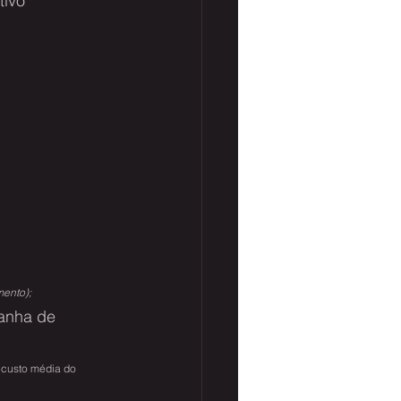
ivo 
mento);
anha de 
r custo média do 