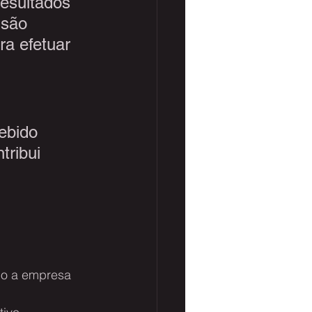
esultados 
são 
ra efetuar 
ebido 
ribui 
o a empresa 