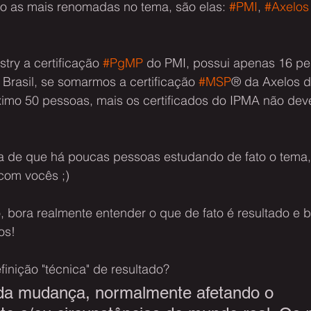
ão as mais renomadas no tema, são elas: 
#PMI
, 
#Axelos
ry a certificação 
#PgMP
 do PMI, possui apenas 16 pe
 Brasil, se somarmos a certificação 
#MSP
® da Axelos 
mo 50 pessoas, mais os certificados do IPMA não dev
za de que há poucas pessoas estudando de fato o tema,
com vocês ;)
, bora realmente entender o que de fato é resultado e b
os!
finição "técnica" de resultado?
 da mudança, normalmente afetando o 