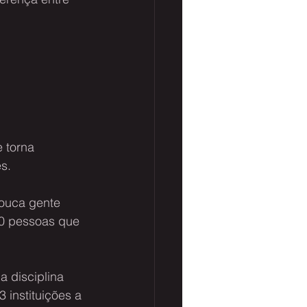
 torna 
s.
pouca gente 
00 pessoas que 
 disciplina 
3 instituições a 