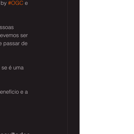
 by 
#OGC
 e 
ssoas 
devemos ser 
e passar de 
 se é uma 
enefício e a 