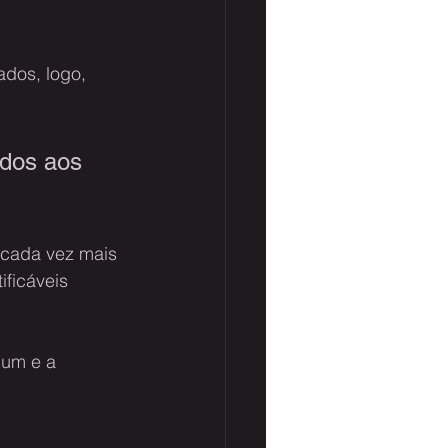
dos, logo, 
ados aos 
 cada vez mais 
ificáveis 
um e a 