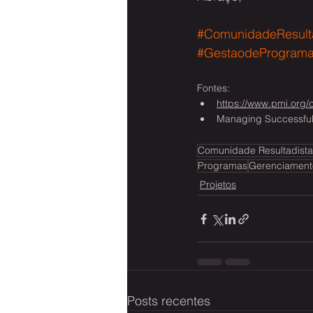
#ComunidadeResult
#GestaodeProgram
Fontes: 
https://www.pmi.org/ce
Managing Successfu
Comunidade Resultadista
Programas
Gerenciament
Projetos
Posts recentes