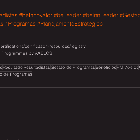
adistas
#beInnovator
#beLeader
#beInnLeader
#Gesta
as
#Programas
#PlanejamentoEstrategico
rtifications/certification-resources/registry
l Programmes by AXELOS
s
Resultado
Resultadistas
Gestão de Programas
Benefícios
PMI
Axelos
o de Programas