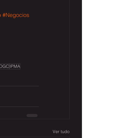
o
#Negocios
OGC
IPMA
Ver tudo