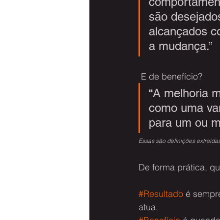
comportamento
são desejado
alcançados co
a mudança.”
 E de benefício?
“A melhoria m
como uma vant
para um ou ma
Essas são definições extraíd
De forma prática, q
#Resultado
 é sempr
atua.