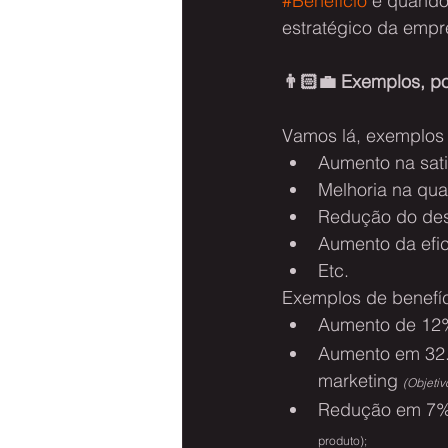
#Benefício
 é quando
estratégico da empr
👨🏻‍💼 Exemplos, po
Vamos lá, exemplos 
Aumento na sati
Melhoria na qua
Redução do des
Aumento da efic
Etc.
Exemplos de benefíc
Aumento de 12%
Aumento em 32.
marketing 
(Objeti
Redução em 7% 
produto);