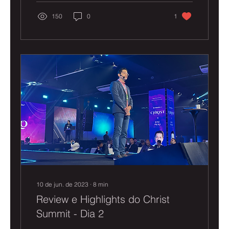
150
0
1
10 de jun. de 2023
∙
8
min
Review e Highlights do Christ
Summit - Dia 2