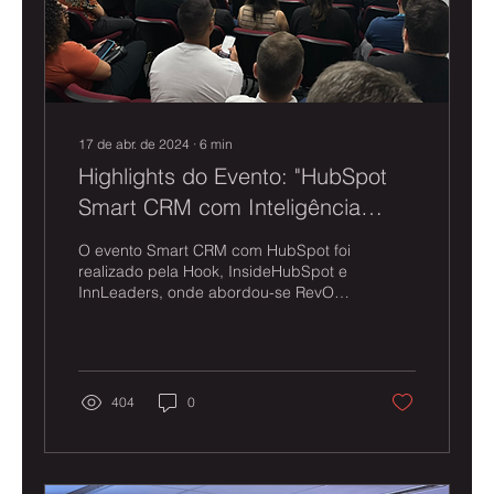
17 de abr. de 2024
∙
6
min
Highlights do Evento: "HubSpot
Smart CRM com Inteligência
Artificial"
O evento Smart CRM com HubSpot foi
realizado pela Hook, InsideHubSpot e
InnLeaders, onde abordou-se RevOps,
IA e Smart CRM! Confira!
404
0