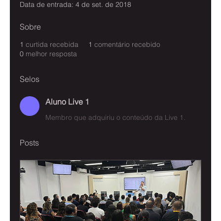
Data de entrada: 4 de set. de 2018
Sobre
1
curtida recebida
1
comentário recebido
0
melhor resposta
Selos
Aluno Live 1
Membro que adquiriu o conteúdo da Live 1.
Posts