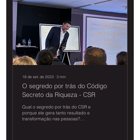
18 de set. de 2023
∙
3
min
O segredo por trás do Código
Secreto da Riqueza - CSR
Qual o segredo por trás do CSR e
porque ele gera tanto resultado e
transformação nas pessoas?
Assistindo pela segunda vez este
mesmo...