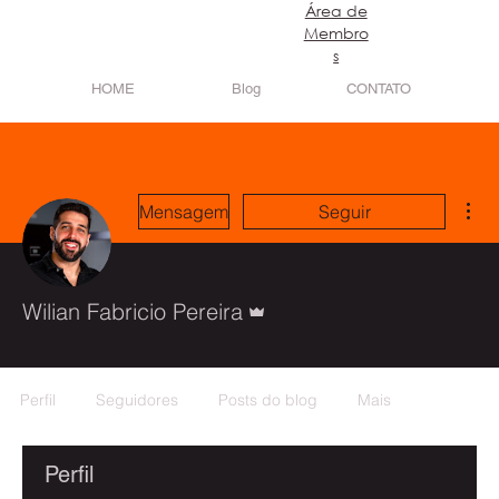
​Área de
Login
Membro
s
HOME
Blog
CONTATO
Mai
Mensagem
Seguir
Administrador
Wilian Fabricio Pereira
Aluno Live 1
+
4
Perfil
Seguidores
Posts do blog
Mais
Perfil