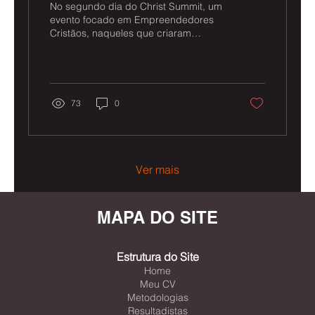
No segundo dia do Christ Summit, um
evento focado em Empreendedores
Cristãos, naqueles que criaram
negócios, prosperaram com base
em...
73
0
Ver mais
MAPA DO SITE
Estrutura do Site
Home
Meu CV
Metodologias
Resultadistas