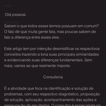
CRM
 Olá pessoal, 
Vendas
Marketing
Sabem o que todos esses termos possuem em comum? 
Customer Success
O fato de que muita gente fala, mas poucas sabem de 
fato a diferença entre esses eles.
Este artigo tem por intenção desmistificar os respectivos 
conceitos trazendo a tona suas principais similaridades 
e evidenciando suas diferenças fundamentais. Sem 
mais, vamos ao que realmente importa:
Consultoria
É a atividade que foca na identificação e solução de 
problemas, com seu respectivo diagnóstico, proposição 
de solução, aplicação, acompanhamento das ações e 
mensuração de resultados. O consultor é especialista na 