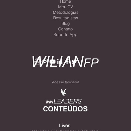
Home
Meu CV
Metodologias
Resultadistas
Blog
Contato
Suporte App
Acesse também!
CONTEÚDOS
Lives