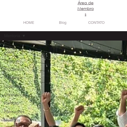
​Área de
Login
Membro
s
HOME
Blog
CONTATO
Mentoria
Todos
posts
Projetos
Processos
Estratégia
Coaching
Coronavirus
Portfólio
Formações
Mentoria