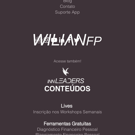
Estrutura do Site
Home
Meu CV
Metodologias
Resultadistas
Blog
Contato
Suporte App
Acesse também!
CONTEÚDOS
Lives