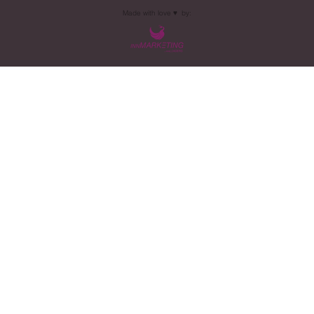
Fabricio Pereira]. Todos os direitos reservados.
Razão Social: Wil Consultoria e Treinamentos LTDA. Nome
Fantasia: InnLeaders | CNPJ: 22.908.098/0001-12.
Av. República Argentina, nº 3830, Edifício Veneza, Sala 107,
Jardim Panorama - CEP 85856-578, Foz do Iguaçu/PR
E-mail:
contato@InnLeaders.com
| Telefone:
+55 (45) 3027-6050
Conheça nossas
Políticas de Entrega, Troca, Reembolso e
Devolução!
Made with love ♥️ by: