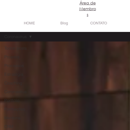
​Área de
Login
Membro
s
HOME
Blog
CONTATO
Coronavirus
Todos posts
Projetos
Processos
Estratégia
Coaching
Coronavirus
Portfólio
Formações
Mentoria
CRM