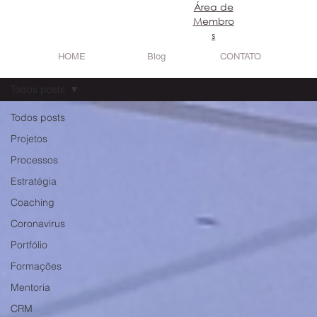
​Área de
Login
Membro
s
HOME
Blog
CONTATO
Todos posts
Todos posts
Projetos
Processos
Estratégia
Coaching
Coronavirus
Portfólio
Formações
Mentoria
CRM