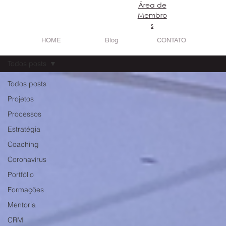
​Área de
Login
Membro
s
HOME
Blog
CONTATO
Todos posts
Todos posts
Projetos
Processos
Estratégia
Coaching
Coronavirus
Portfólio
Formações
Mentoria
CRM