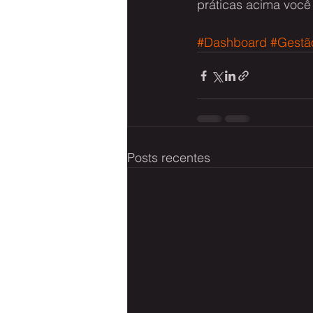
práticas acima você 
#Dashboard
#Gestã
Posts recentes