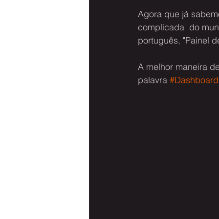
Agora que já sabemo
complicada" do mund
português, "Painel d
A melhor maneira de
palavra 
#Dashboard