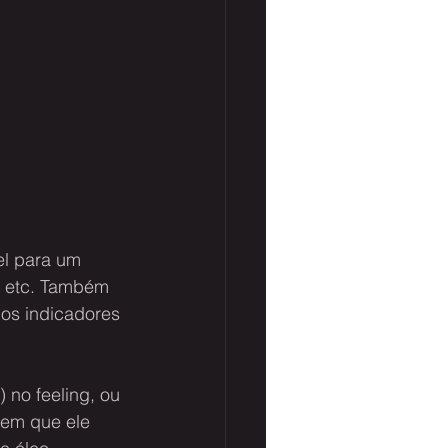
l para um 
s etc. Também 
dos indicadores 
 no feeling, ou 
 em que ele 