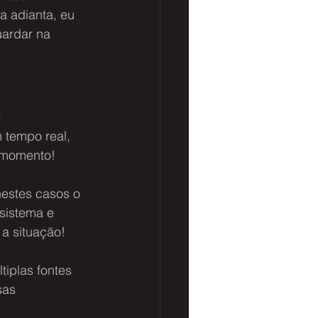
a adianta, eu 
ardar na 
I
 tempo real, 
r momento!
estes casos o 
sistema e 
a situação!
iplas fontes 
sas 