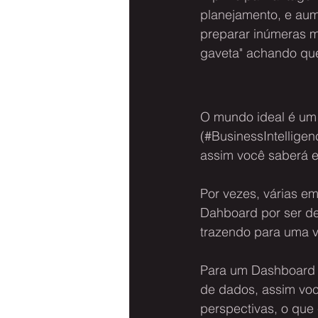
planejamento, e aum
preparar inúmeras m
gaveta" achando que
O mundo ideal é um
(#BusinessIntellige
assim você saberá e
Por vezes, várias e
Dahboard por ser de
trazendo para uma v
Para um Dashboard ma
de dados, assim voc
perspectivas, o que 