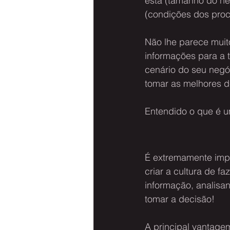
está (tamanho do neg
(condições dos proc
Não lhe parece muit
informações para a 
cenário do seu negó
tomar as melhores d
Entendido o que é u
É extremamente impo
criar a cultura de fa
informação, analisa
tomar a decisão! 
A principal vantage