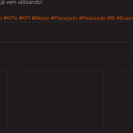
já vem utilizando!
o
#KPIs
#KPI
#Metas
#Planejado
#Realizado
#BI
#Busin