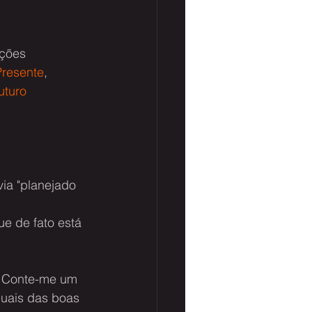
ções 
resente
, 
uturo
ia "planejado 
e de fato está 
, Conte-me um 
uais das boas 