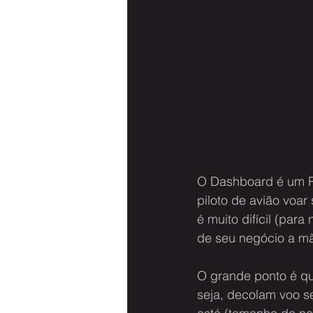
O Dashboard é um Pa
piloto de avião voar
é muito difícil (para
de seu negócio a m
O grande ponto é que
seja, decolam voo s