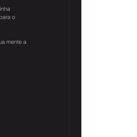
inha 
para o 
ua mente a 