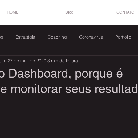
HOME
Blog
CONTATO
os
Estratégia
Coaching
Coronavirus
Portfólio
eira
27 de mai. de 2020
3 min de leitura
omer Success
o Dashboard, porque é
e monitorar seus resulta