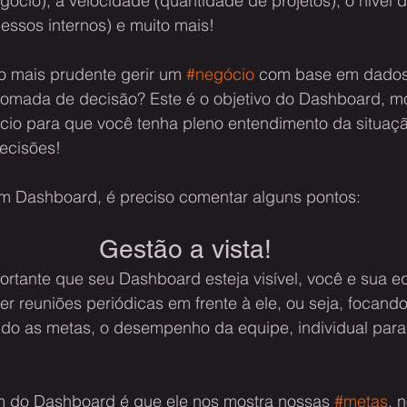
ócio), a velocidade (quantidade de projetos), o nível d
essos internos) e muito mais!
o mais prudente gerir um 
#negócio
 com base em dados
tomada de decisão? Este é o objetivo do Dashboard, mo
cio para que você tenha pleno entendimento da situaç
ecisões!
m Dashboard, é preciso comentar alguns pontos: 
Gestão a vista!
rtante que seu Dashboard esteja visível, você e sua e
zer reuniões periódicas em frente à ele, ou seja, focand
ndo as metas, o desempenho da equipe, individual para
m do Dashboard é que ele nos mostra nossas 
#metas
, 