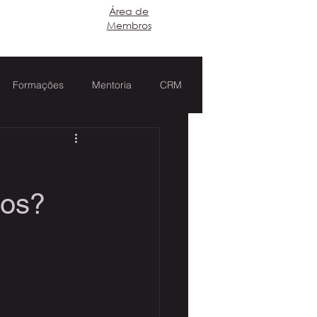
​Área de
Login
Membros
Formações
Mentoria
CRM
dos?