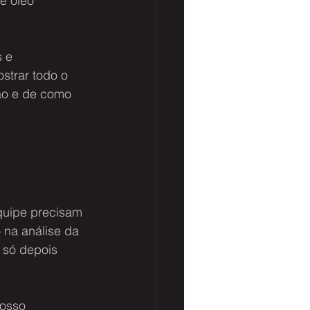
e óleo 
 e 
strar todo o 
ão e de como 
quipe precisam 
o na análise da 
 só depois 
nosso 