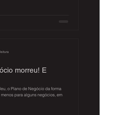
leitura
ócio morreu! E
leu, o Plano de Negócio da forma
 menos para alguns negócios, em