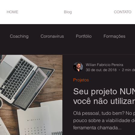
HOME
Blog
CONTATO
Coaching
Coronavirus
Portfólio
Formações
Wilian Fabricio Pereira
30 de out. de 2018
2 min de
Projetos
Seu projeto NUN
você não utiliza
Olá pessoal, tudo bem? No 
pouco sobre a viabilidade d
ferramenta chamada...