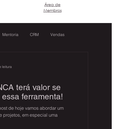
​Área de
Login
Membros
Mentoria
CRM
Vendas
 leitura
CA terá valor se
r essa ferramenta!
post de hoje vamos abordar um
e projetos, em especial uma