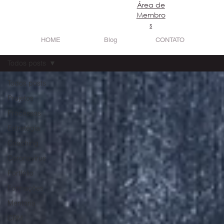
​Área de
Login
Membro
s
HOME
Blog
CONTATO
Todos posts
Todos posts
Projetos
Processos
Estratégia
Coaching
Coronavirus
Portfólio
Formações
Mentoria
CRM