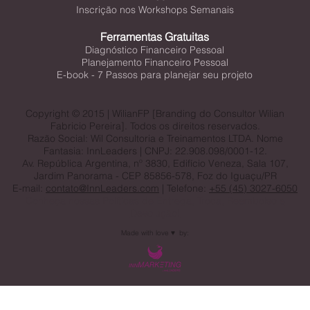
CONTEÚDOS
Lives
Inscrição nos Workshops Semanais
Ferramentas Gratuitas
Diagnóstico Financeiro Pessoal
Planejamento Financeiro Pessoal
E-book - 7 Passos para planejar seu projeto
Copyright © 2015 | WilianFP [Branding do Consultor Wilian
Fabricio Pereira]. Todos os direitos reservados.
Razão Social: Wil Consultoria e Treinamentos LTDA. Nome
Fantasia: InnLeaders | CNPJ: 22.908.098/0001-12.
Av. República Argentina, nº 3830, Edifício Veneza, Sala 107,
Jardim Panorama - CEP 85856-578, Foz do Iguaçu/PR
E-mail:
contato@InnLeaders.com
| Telefone:
+55 (45) 3027-6050
Conheça nossas
Políticas de Entrega, Troca, Reembolso e
Devolução!
Made with love ♥️ by: