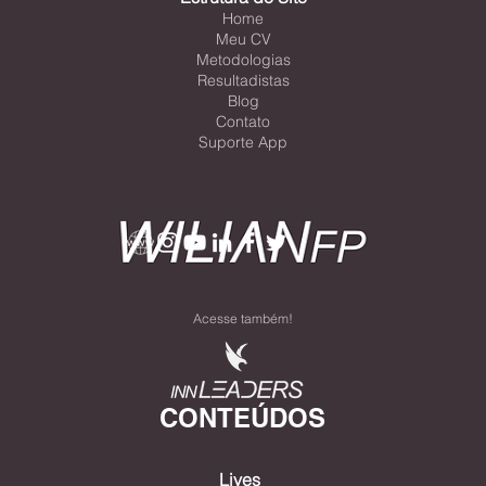
MAPA DO SITE
Estrutura do Site
Home
Meu CV
Metodologias
Resultadistas
Blog
Contato
Suporte App
Acesse também!